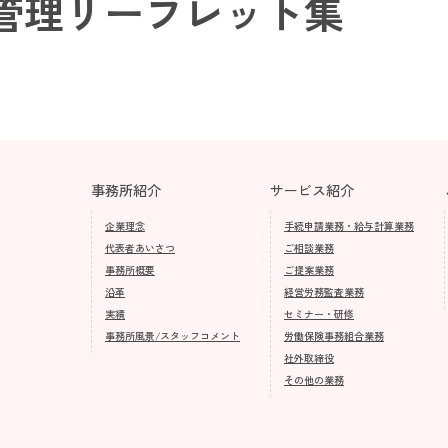
管理リーフレット集
事務所紹介
サービス紹介
企業理念
手続申請業務・給与計算業務
代表者あいさつ
ご相談業務
事務所概要
ご提案業務
沿革
経営労務監査業務
実績
セミナー・研修
事務所風景/スタッフコメント
労働保険事務組合業務
社外取締役
その他の業務