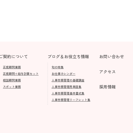
ご契約について
ブログ＆
お役立ち情報
お問い合わせ
正規顧問業務
旬の特集
アクセス
正規顧問＋給与計算セット
お仕事カレンダー
相談顧問業務
人事労務管理の基礎講座
採用情報
スポット業務
人事労務管理用単語集
人事労務管理基本書式集
人事労務管理リーフレット集