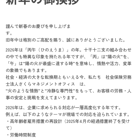
謹んで新春のお慶びを申し上げま
す
旧年中は格別のご高配を賜り、誠にありがとうございました。
2026年は「丙午（ひのえうま）」の年。十干十二支の組み合わせ
の中でも特異な印象を持たれる年ですが、「丙」は“陽の火”を、
「午」は“陽の火が最盛に達する時”を意味し、情熱や活力、変革
の象徴でもあります。
社会・経済の大きな転換期ともいえる今、私たち 社会保険労務
士法人さくらマネジメントオフィス は、
“火のような情熱”と“冷静な専門性”をもって、お客様の労務・人
事の安定と挑戦を支えてまいります。
2026年は、企業に求められる対応が一層高度化する年です。
例えば、以下のようなテーマが現場での対応を迫られています。
・高年齢者雇用措置の再設計（2025年4月の経過措置終了を受け
て）
・労働時間制度