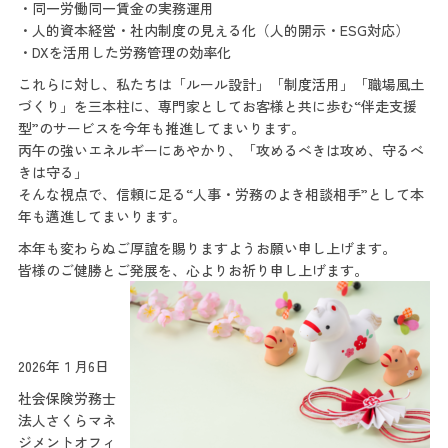
・同一労働同一賃金の実務運用
・人的資本経営・社内制度の見える化（人的開示・ESG対応）
・DXを活用した労務管理の効率化
これらに対し、私たちは「ルール設計」「制度活用」「職場風土
づくり」を三本柱に、専門家としてお客様と共に歩む“伴走支援
型”のサービスを今年も推進してまいります。
丙午の強いエネルギーにあやかり、「攻めるべきは攻め、守るべ
きは守る」
そんな視点で、信頼に足る“人事・労務のよき相談相手”として本
年も邁進してまいります。
本年も変わらぬご厚誼を賜りますようお願い申し上げます。
皆様のご健勝とご発展を、心よりお祈り申し上げます。
2026年１月6日
社会保険労務士
法人さくらマネ
ジメントオフィ